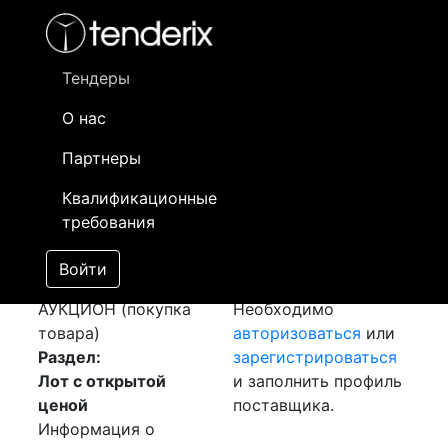
Фильтр
- активный лот
- Завершенный лот
- Закрытый
- сохраненный лот (не опубликован)
Тендеры
О нас
Номер лота
▲
▼
Заказчик
Да
Партнеры
Закупка: Шина
Информация о
14
Квалификационные
Алюминиевая
заказчике доступна
требования
[Завершен]
только
Победитель выбран
зарегистрированным
Войти
Лот №:
1200
поставщикам!
АУКЦИОН (покупка
Необходимо
товара)
авторизоваться
или
Раздел:
зарегистрироваться
Лот с открытой
и заполнить профиль
ценой
поставщика.
Информация о