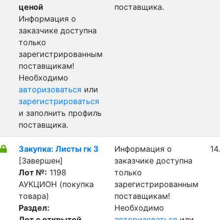
ценой
поставщика.
Информация о
заказчике доступна
только
зарегистрированным
поставщикам!
Необходимо
авторизоваться
или
зарегистрироваться
и заполнить профиль
поставщика.
Закупка: Листы гк 3
Информация о
14
[Завершен]
заказчике доступна
Лот №:
1198
только
АУКЦИОН (покупка
зарегистрированным
товара)
поставщикам!
Раздел:
Необходимо
Лот с открытой
авторизоваться
или