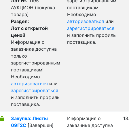
Лот №:
1195
зарегистрированным
АУКЦИОН (покупка
поставщикам!
товара)
Необходимо
Раздел:
авторизоваться
или
Лот с открытой
зарегистрироваться
ценой
и заполнить профиль
Информация о
поставщика.
заказчике доступна
только
зарегистрированным
поставщикам!
Необходимо
авторизоваться
или
зарегистрироваться
и заполнить профиль
поставщика.
Закупка: Листы
Информация о
13
09Г2С
[Завершен]
заказчике доступна