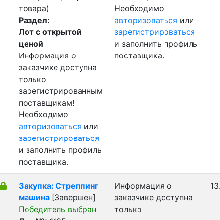
товара)
Необходимо
Раздел:
авторизоваться
или
Лот с открытой
зарегистрироваться
ценой
и заполнить профиль
Информация о
поставщика.
заказчике доступна
только
зарегистрированным
поставщикам!
Необходимо
авторизоваться
или
зарегистрироваться
и заполнить профиль
поставщика.
Закупка: Стреппинг
Информация о
13
машина
[Завершен]
заказчике доступна
Победитель выбран
только