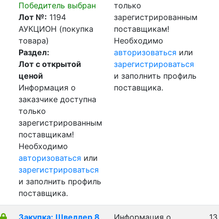
Победитель выбран
только
Лот №:
1194
зарегистрированным
АУКЦИОН (покупка
поставщикам!
товара)
Необходимо
Раздел:
авторизоваться
или
Лот с открытой
зарегистрироваться
ценой
и заполнить профиль
Информация о
поставщика.
заказчике доступна
только
зарегистрированным
поставщикам!
Необходимо
авторизоваться
или
зарегистрироваться
и заполнить профиль
поставщика.
Закупка: Швеллер 8
Информация о
13