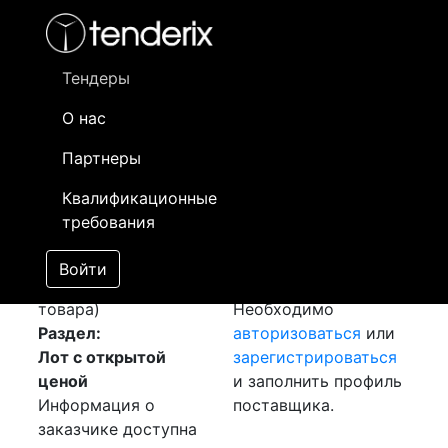
Фильтр
- активный лот
- Завершенный лот
- Закрытый
- сохраненный лот (не опубликован)
Тендеры
О нас
Номер лота
▲
▼
Заказчик
Да
Партнеры
Закупка: Листы
Информация о
13
Квалификационные
09Г2С
[Завершен]
заказчике доступна
требования
Победитель выбран
только
Лот №:
1192
зарегистрированным
Войти
АУКЦИОН (покупка
поставщикам!
товара)
Необходимо
Раздел:
авторизоваться
или
Лот с открытой
зарегистрироваться
ценой
и заполнить профиль
Информация о
поставщика.
заказчике доступна