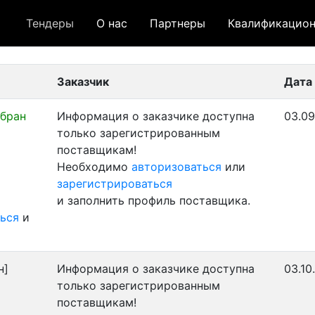
Тендеры
О нас
Партнеры
Квалификацион
 лот
- архивный лот
- сохраненный лот (не опуб
Заказчик
Дата
бран
Информация о заказчике доступна
03.09
только зарегистрированным
поставщикам!
Необходимо
авторизоваться
или
зарегистрироваться
и заполнить профиль поставщика.
ься
и
н]
Информация о заказчике доступна
03.10
только зарегистрированным
поставщикам!