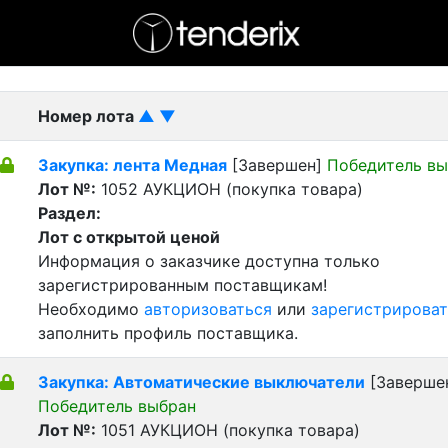
- активный лот
- Завершенный лот
- Закрытый
Номер лота
▲
▼
Закупка: лента Медная
[Завершен]
Победитель вы
Лот №:
1052
АУКЦИОН (покупка товара)
Раздел:
Лот с открытой ценой
Информация о заказчике доступна только
зарегистрированным поставщикам!
Необходимо
авторизоваться
или
зарегистрироват
заполнить профиль поставщика.
Закупка: Автоматические выключатели
[Заверше
Победитель выбран
Лот №:
1051
АУКЦИОН (покупка товара)