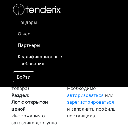
Фильтр
- активный лот
- Завершенный лот
- Закрытый
- сохраненный лот (не опубликован)
Тендеры
О нас
Номер лота
▲
▼
Заказчик
Д
Партнеры
Закупка:
Информация о
10
Квалификационные
Конденцатор
заказчике доступна
требования
[Завершен]
только
Лот №:
822
зарегистрированным
Войти
АУКЦИОН (покупка
поставщикам!
товара)
Необходимо
Раздел:
авторизоваться
или
Лот с открытой
зарегистрироваться
ценой
и заполнить профиль
Информация о
поставщика.
заказчике доступна