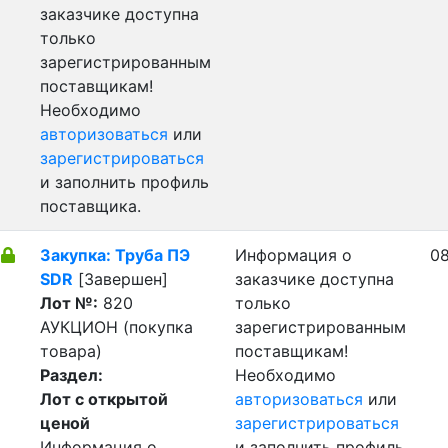
заказчике доступна
только
зарегистрированным
поставщикам!
Необходимо
авторизоваться
или
зарегистрироваться
и заполнить профиль
поставщика.
Закупка: Труба ПЭ
Информация о
08
SDR
[Завершен]
заказчике доступна
Лот №:
820
только
АУКЦИОН (покупка
зарегистрированным
товара)
поставщикам!
Раздел:
Необходимо
Лот с открытой
авторизоваться
или
ценой
зарегистрироваться
Информация о
и заполнить профиль