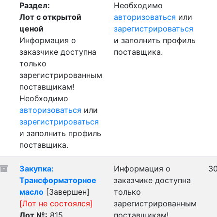
Раздел:
Необходимо
Лот с открытой
авторизоваться
или
ценой
зарегистрироваться
Информация о
и заполнить профиль
заказчике доступна
поставщика.
только
зарегистрированным
поставщикам!
Необходимо
авторизоваться
или
зарегистрироваться
и заполнить профиль
поставщика.
Закупка:
Информация о
30
Трансформаторное
заказчике доступна
масло
[Завершен]
только
[Лот не состоялся]
зарегистрированным
Лот №:
815
поставщикам!