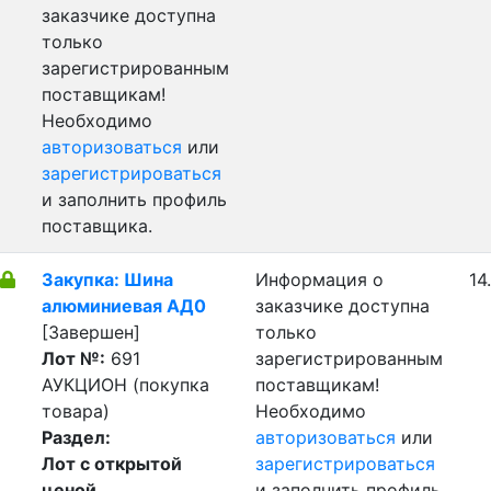
заказчике доступна
только
зарегистрированным
поставщикам!
Необходимо
авторизоваться
или
зарегистрироваться
и заполнить профиль
поставщика.
Закупка: Шина
Информация о
14
алюминиевая АД0
заказчике доступна
[Завершен]
только
Лот №:
691
зарегистрированным
АУКЦИОН (покупка
поставщикам!
товара)
Необходимо
Раздел:
авторизоваться
или
Лот с открытой
зарегистрироваться
ценой
и заполнить профиль