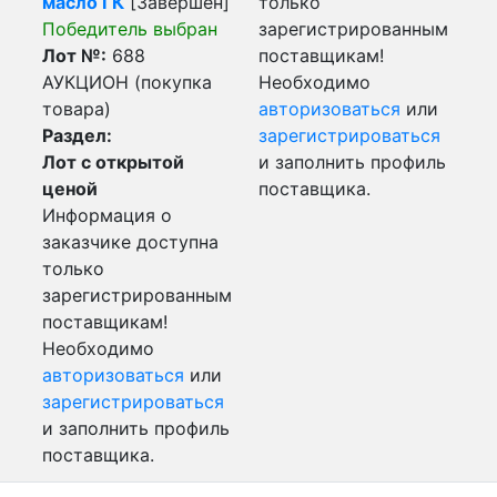
масло ГК
[Завершен]
только
Победитель выбран
зарегистрированным
Лот №:
688
поставщикам!
АУКЦИОН (покупка
Необходимо
товара)
авторизоваться
или
Раздел:
зарегистрироваться
Лот с открытой
и заполнить профиль
ценой
поставщика.
Информация о
заказчике доступна
только
зарегистрированным
поставщикам!
Необходимо
авторизоваться
или
зарегистрироваться
и заполнить профиль
поставщика.