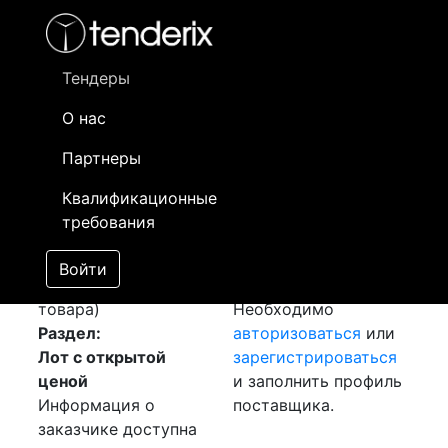
Фильтр
- активный лот
- Завершенный лот
- Закрытый
- сохраненный лот (не опубликован)
Тендеры
О нас
Номер лота
▲
▼
Заказчик
Да
Партнеры
Закупка: Масло
Информация о
15
Квалификационные
гидравлическое
заказчике доступна
требования
[Завершен]
только
Лот №:
693
зарегистрированным
Войти
АУКЦИОН (покупка
поставщикам!
товара)
Необходимо
Раздел:
авторизоваться
или
Лот с открытой
зарегистрироваться
ценой
и заполнить профиль
Информация о
поставщика.
заказчике доступна