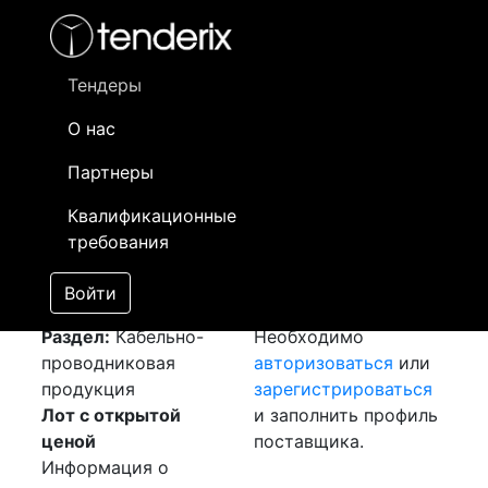
Фильтр
- активный лот
- Завершенный лот
- Закрытый
- сохраненный лот (не опубликован)
Тендеры
О нас
Номер лота
▲
▼
Заказчик
Да
Партнеры
Закуп: Силовой
Информация о
13
Квалификационные
кабель
[Завершен]
заказчике доступна
требования
Лот №:
6051
только
АУКЦИОН (покупка
зарегистрированным
Войти
товара)
поставщикам!
Раздел:
Кабельно-
Необходимо
проводниковая
авторизоваться
или
продукция
зарегистрироваться
Лот с открытой
и заполнить профиль
ценой
поставщика.
Информация о