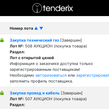
- активный лот
- Завершенный лот
- Закрытый
Номер лота
▲
▼
Закупка технический газ
[Завершен]
Лот №:
508
АУКЦИОН (покупка товара)
Раздел:
Лот с открытой ценой
Информация о заказчике доступна только
зарегистрированным поставщикам!
Необходимо
авторизоваться
или
зарегистрирова
заполнить профиль поставщика.
Закупка провод и кабель
[Завершен]
Лот №:
507
АУКЦИОН (покупка товара)
Раздел: