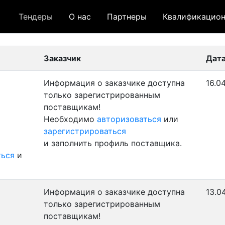
Тендеры
О нас
Партнеры
Квалификацион
 лот
- архивный лот
- сохраненный лот (не опуб
Заказчик
Дата
Информация о заказчике доступна
16.0
только зарегистрированным
поставщикам!
Необходимо
авторизоваться
или
зарегистрироваться
и заполнить профиль поставщика.
ться
и
Информация о заказчике доступна
13.0
только зарегистрированным
поставщикам!