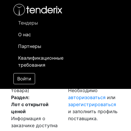
Фильтр
- активный лот
- Завершенный лот
- Закрытый
- сохраненный лот (не опубликован)
Тендеры
О нас
Номер лота
▲
▼
Заказчик
Да
Партнеры
Закупка кабельной
Информация о
15
Квалификационные
продукции
заказчике доступна
требования
[Завершен]
только
Лот №:
479
зарегистрированным
Войти
АУКЦИОН (покупка
поставщикам!
товара)
Необходимо
Раздел:
авторизоваться
или
Лот с открытой
зарегистрироваться
ценой
и заполнить профиль
Информация о
поставщика.
заказчике доступна