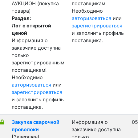
АУКЦИОН (покупка
поставщикам!
товара)
Необходимо
Раздел:
авторизоваться
или
Лот с открытой
зарегистрироваться
ценой
и заполнить профиль
Информация о
поставщика.
заказчике доступна
только
зарегистрированным
поставщикам!
Необходимо
авторизоваться
или
зарегистрироваться
и заполнить профиль
поставщика.
Закупка сварочной
Информация о
05
проволоки
заказчике доступна
[Завершен]
только