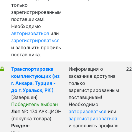
только
зарегистрированным
поставщикам!
Необходимо
авторизоваться
или
зарегистрироваться
и заполнить профиль
поставщика.
Транспортировка
Информация о
22
комплектующих (из
заказчике доступна
г. Анкара, Турция -
только
до г. Уральск, РК )
зарегистрированным
[Завершен]
поставщикам!
Победитель выбран
Необходимо
Лот №:
174
АУКЦИОН
авторизоваться
или
(покупка товара)
зарегистрироваться
Раздел:
и заполнить профиль