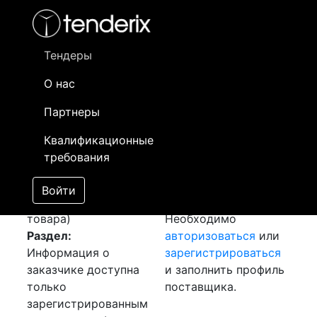
Фильтр
- активный лот
- Завершенный лот
- Закрытый
- сохраненный лот (не опубликован)
Тендеры
О нас
Номер лота
▲
▼
Заказчик
Да
Партнеры
Плита перекрытие
Информация о
03
Квалификационные
ПК, 8AIVT
заказчике доступна
требования
[Завершен]
только
Лот №:
179
зарегистрированным
Войти
АУКЦИОН (покупка
поставщикам!
товара)
Необходимо
Раздел:
авторизоваться
или
Информация о
зарегистрироваться
заказчике доступна
и заполнить профиль
только
поставщика.
зарегистрированным