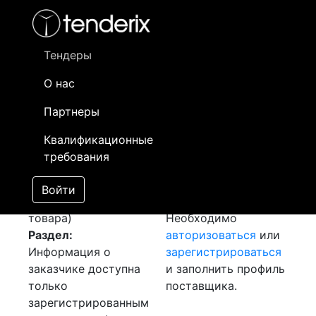
Фильтр
- активный лот
- Завершенный лот
- Закрытый
- сохраненный лот (не опубликован)
Тендеры
О нас
Номер лота
▲
▼
Заказчик
Д
Партнеры
Закупка Приборов
Информация о
17
Квалификационные
(Датчик давления)
заказчике доступна
требования
[Завершен]
только
Лот №:
166
зарегистрированным
Войти
АУКЦИОН (покупка
поставщикам!
товара)
Необходимо
Раздел:
авторизоваться
или
Информация о
зарегистрироваться
заказчике доступна
и заполнить профиль
только
поставщика.
зарегистрированным