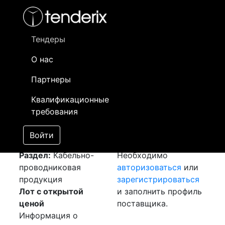
Фильтр
- активный лот
- Завершенный лот
- Закрытый
- сохраненный лот (не опубликован)
Тендеры
О нас
Номер лота
▲
▼
Заказчик
Да
Партнеры
Закуп: Кабель и
Информация о
24
Квалификационные
провод
[Завершен]
заказчике доступна
требования
Лот №:
6000
только
АУКЦИОН (покупка
зарегистрированным
Войти
товара)
поставщикам!
Раздел:
Кабельно-
Необходимо
проводниковая
авторизоваться
или
продукция
зарегистрироваться
Лот с открытой
и заполнить профиль
ценой
поставщика.
Информация о