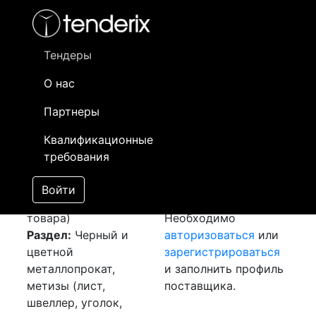
Фильтр
- активный лот
- Завершенный лот
- Закрытый
- сохраненный лот (не опубликован)
Тендеры
О нас
Номер лота
▲
▼
Заказчик
Да
Партнеры
Закуп: Лист
Информация о
31
Квалификационные
холоднокатанный
заказчике доступна
требования
[Завершен]
только
Лот №:
5859
зарегистрированным
Войти
АУКЦИОН (покупка
поставщикам!
товара)
Необходимо
Раздел:
Черный и
авторизоваться
или
цветной
зарегистрироваться
металлопрокат,
и заполнить профиль
метизы (лист,
поставщика.
швеллер, уголок,