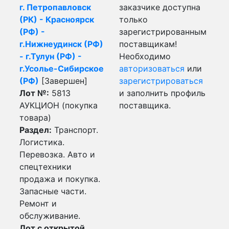
г. Петропавловск
заказчике доступна
(РК) - Красноярск
только
(РФ) -
зарегистрированным
г.Нижнеудинск (РФ)
поставщикам!
- г.Тулун (РФ) -
Необходимо
г.Усолье-Сибирское
авторизоваться
или
(РФ)
[Завершен]
зарегистрироваться
Лот №:
5813
и заполнить профиль
АУКЦИОН (покупка
поставщика.
товара)
Раздел:
Транспорт.
Логистика.
Перевозка. Авто и
спецтехники
продажа и покупка.
Запасные части.
Ремонт и
обслуживание.
Лот с открытой