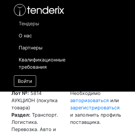
Фильтр
- активный лот
- Завершенный лот
- Закрытый
- сохраненный лот (не опубликован)
Тендеры
О нас
Номер лота
▲
▼
Заказчик
Да
Партнеры
Закупка: Перевозка
Информация о
10
Квалификационные
г.Актау (РК) -
заказчике доступна
требования
г.Атырау (РК)
только
[Завершен]
зарегистрированным
Войти
Победитель выбран
поставщикам!
Лот №:
5814
Необходимо
АУКЦИОН (покупка
авторизоваться
или
товара)
зарегистрироваться
Раздел:
Транспорт.
и заполнить профиль
Логистика.
поставщика.
Перевозка. Авто и