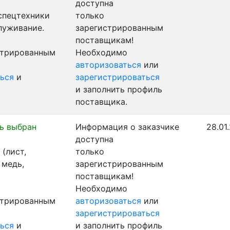
доступна
 спецтехники
только
луживание.
зарегистрированным
поставщикам!
стрированным
Необходимо
авторизоваться
или
ься
и
зарегистрироваться
и заполнить профиль
поставщика.
ь выбран
Информация о заказчике
28.01
доступна
(лист,
только
 медь,
зарегистрированным
поставщикам!
Необходимо
стрированным
авторизоваться
или
зарегистрироваться
ься
и
и заполнить профиль