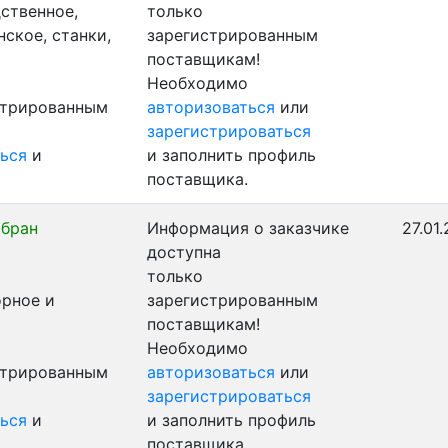
ственное,
только
ское, станки,
зарегистрированным
поставщикам!
Необходимо
стрированным
авторизоваться
или
зарегистрироваться
ься
и
и заполнить профиль
поставщика.
ыбран
Информация о заказчике
27.01
доступна
только
орное и
зарегистрированным
поставщикам!
Необходимо
стрированным
авторизоваться
или
зарегистрироваться
ься
и
и заполнить профиль
поставщика.