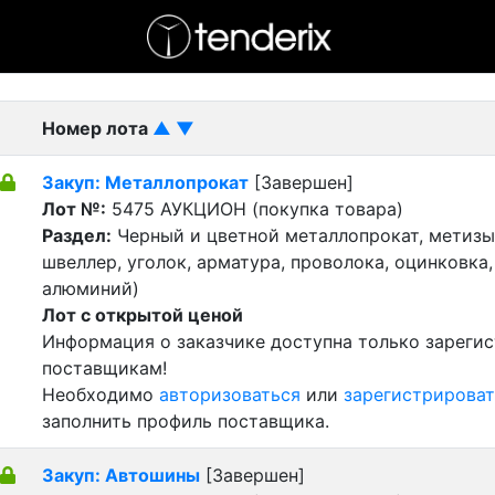
- активный лот
- Завершенный лот
- Закрытый
Номер лота
▲
▼
Закуп: Металлопрокат
[Завершен]
Лот №:
5475
АУКЦИОН (покупка товара)
Раздел:
Черный и цветной металлопрокат, метизы 
швеллер, уголок, арматура, проволока, оцинковка,
алюминий)
Лот с открытой ценой
Информация о заказчике доступна только зареги
поставщикам!
Необходимо
авторизоваться
или
зарегистрироват
заполнить профиль поставщика.
Закуп: Автошины
[Завершен]