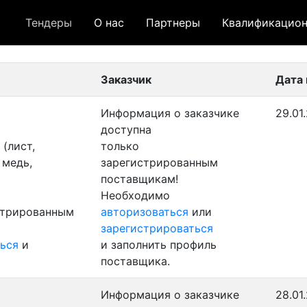
Тендеры
О нас
Партнеры
Квалификацион
 лот
- архивный лот
- сохраненный лот (не опуб
Заказчик
Дата
Информация о заказчике
29.01
доступна
(лист,
только
 медь,
зарегистрированным
поставщикам!
Необходимо
стрированным
авторизоваться
или
зарегистрироваться
ься
и
и заполнить профиль
поставщика.
Информация о заказчике
28.01