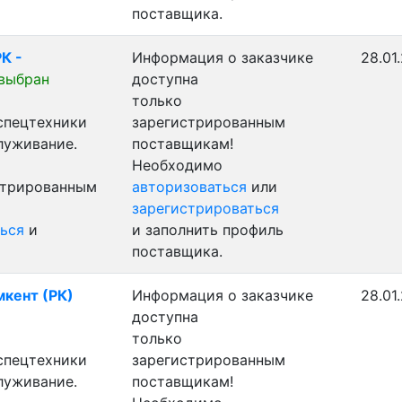
поставщика.
К -
Информация о заказчике
28.01
выбран
доступна
только
 спецтехники
зарегистрированным
луживание.
поставщикам!
Необходимо
стрированным
авторизоваться
или
зарегистрироваться
ься
и
и заполнить профиль
поставщика.
мкент (РК)
Информация о заказчике
28.01
доступна
только
 спецтехники
зарегистрированным
луживание.
поставщикам!