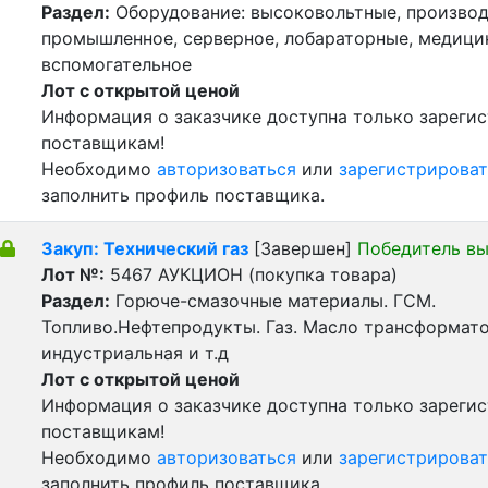
Раздел:
Оборудование: высоковольтные, производ
промышленное, серверное, лобараторные, медицин
вспомогательное
Лот с открытой ценой
Информация о заказчике доступна только зареги
поставщикам!
Необходимо
авторизоваться
или
зарегистрироват
заполнить профиль поставщика.
Закуп: Технический газ
[Завершен]
Победитель в
Лот №:
5467
АУКЦИОН (покупка товара)
Раздел:
Горюче-смазочные материалы. ГСМ.
Топливо.Нефтепродукты. Газ. Масло трансформат
индустриальная и т.д
Лот с открытой ценой
Информация о заказчике доступна только зареги
поставщикам!
Необходимо
авторизоваться
или
зарегистрироват
заполнить профиль поставщика.