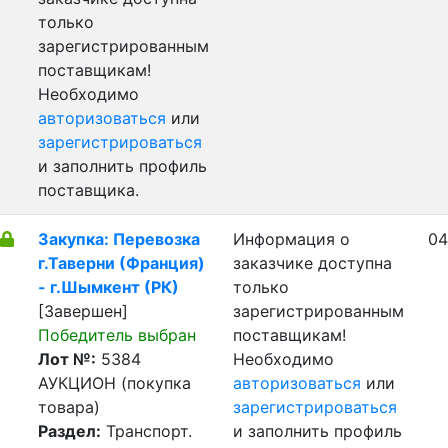
только
зарегистрированным
поставщикам!
Необходимо
авторизоваться
или
зарегистрироваться
и заполнить профиль
поставщика.
Закупка: Перевозка
Информация о
04
г.Таверни (Франция)
заказчике доступна
- г.Шымкент (РК)
только
[Завершен]
зарегистрированным
Победитель выбран
поставщикам!
Лот №:
5384
Необходимо
АУКЦИОН (покупка
авторизоваться
или
товара)
зарегистрироваться
Раздел:
Транспорт.
и заполнить профиль