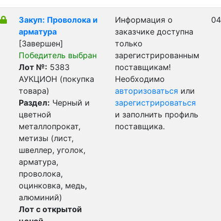
Закуп: Проволока и
Информация о
04
арматура
заказчике доступна
[Завершен]
только
Победитель выбран
зарегистрированным
Лот №:
5383
поставщикам!
АУКЦИОН (покупка
Необходимо
товара)
авторизоваться
или
Раздел:
Черный и
зарегистрироваться
цветной
и заполнить профиль
металлопрокат,
поставщика.
метизы (лист,
швеллер, уголок,
арматура,
проволока,
оцинковка, медь,
алюминий)
Лот с открытой