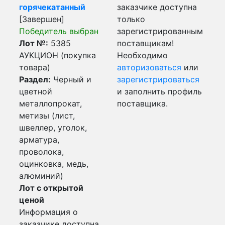
горячекатанный
заказчике доступна
[Завершен]
только
Победитель выбран
зарегистрированным
Лот №:
5385
поставщикам!
АУКЦИОН (покупка
Необходимо
товара)
авторизоваться
или
Раздел:
Черный и
зарегистрироваться
цветной
и заполнить профиль
металлопрокат,
поставщика.
метизы (лист,
швеллер, уголок,
арматура,
проволока,
оцинковка, медь,
алюминий)
Лот с открытой
ценой
Информация о
заказчике доступна