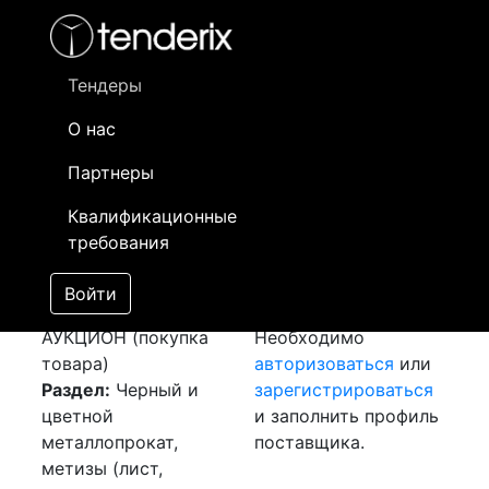
Фильтр
- активный лот
- Завершенный лот
- Закрытый
- сохраненный лот (не опубликован)
Тендеры
О нас
Номер лота
▲
▼
Заказчик
Да
Партнеры
Закуп: Лист
Информация о
04
Квалификационные
рифленный
заказчике доступна
требования
[Завершен]
только
Победитель выбран
зарегистрированным
Войти
Лот №:
5386
поставщикам!
АУКЦИОН (покупка
Необходимо
товара)
авторизоваться
или
Раздел:
Черный и
зарегистрироваться
цветной
и заполнить профиль
металлопрокат,
поставщика.
метизы (лист,