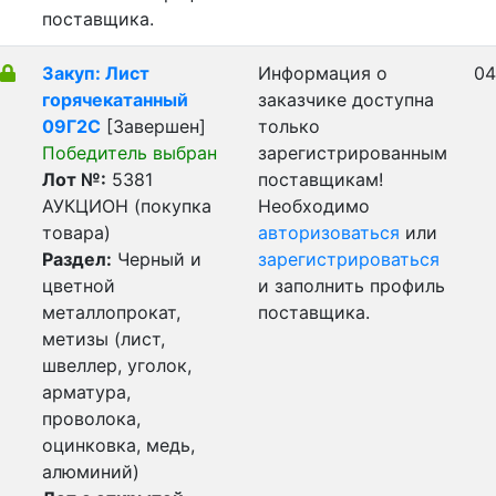
поставщика.
Закуп: Лист
Информация о
04
горячекатанный
заказчике доступна
09Г2С
[Завершен]
только
Победитель выбран
зарегистрированным
Лот №:
5381
поставщикам!
АУКЦИОН (покупка
Необходимо
товара)
авторизоваться
или
Раздел:
Черный и
зарегистрироваться
цветной
и заполнить профиль
металлопрокат,
поставщика.
метизы (лист,
швеллер, уголок,
арматура,
проволока,
оцинковка, медь,
алюминий)