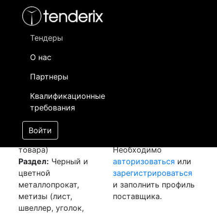
Фильтр
- активный лот
- Завершенный лот
- Закрытый
- сохраненный лот (не опубликован)
Тендеры
О нас
Номер лота
▲
▼
Заказчик
Да
Партнеры
Закуп: Проволока
Информация о
18
Квалификационные
Вр2д5
[Завершен]
заказчике доступна
требования
Победитель выбран
только
Лот №:
5154
зарегистрированным
Войти
АУКЦИОН (покупка
поставщикам!
товара)
Необходимо
Раздел:
Черный и
авторизоваться
или
цветной
зарегистрироваться
металлопрокат,
и заполнить профиль
метизы (лист,
поставщика.
швеллер, уголок,