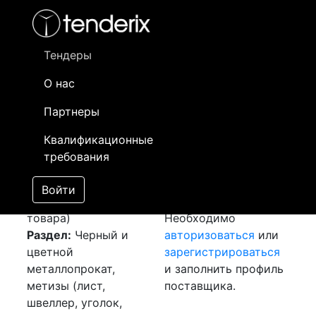
Фильтр
- активный лот
- Завершенный лот
- Закрытый
- сохраненный лот (не опубликован)
Тендеры
О нас
Номер лота
▲
▼
Заказчик
Да
Партнеры
Закуп: Контактный
Информация о
17
Квалификационные
зажим
[Завершен]
заказчике доступна
требования
Победитель выбран
только
Лот №:
5148
зарегистрированным
Войти
АУКЦИОН (покупка
поставщикам!
товара)
Необходимо
Раздел:
Черный и
авторизоваться
или
цветной
зарегистрироваться
металлопрокат,
и заполнить профиль
метизы (лист,
поставщика.
швеллер, уголок,