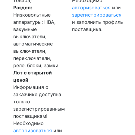
товара)
Необходимо
Раздел:
авторизоваться
или
Низковольтные
зарегистрироваться
аппаратуры: НВА,
и заполнить профиль
вакумные
поставщика.
выключатели,
автоматические
выключатели,
переключатели,
реле, блоки, замки
Лот с открытой
ценой
Информация о
заказчике доступна
только
зарегистрированным
поставщикам!
Необходимо
авторизоваться
или