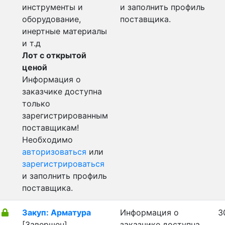
инструменты и
и заполнить профиль
оборудование,
поставщика.
инертные материалы
и т.д
Лот с открытой
ценой
Информация о
заказчике доступна
только
зарегистрированным
поставщикам!
Необходимо
авторизоваться
или
зарегистрироваться
и заполнить профиль
поставщика.
Закуп: Арматура
Информация о
3
[Завершен]
заказчике доступна