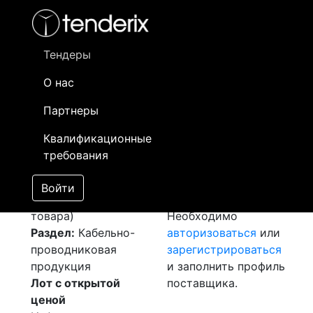
Фильтр
- активный лот
- Завершенный лот
- Закрытый
- сохраненный лот (не опубликован)
Тендеры
О нас
Номер лота
▲
▼
Заказчик
Д
Партнеры
Закуп: Провод АС
Информация о
3
Квалификационные
[Завершен]
заказчике доступна
требования
Победитель выбран
только
Лот №:
5007
зарегистрированным
Войти
АУКЦИОН (покупка
поставщикам!
товара)
Необходимо
Раздел:
Кабельно-
авторизоваться
или
проводниковая
зарегистрироваться
продукция
и заполнить профиль
Лот с открытой
поставщика.
ценой