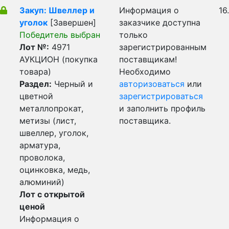
Закуп: Швеллер и
Информация о
16
уголок
[Завершен]
заказчике доступна
Победитель выбран
только
Лот №:
4971
зарегистрированным
АУКЦИОН (покупка
поставщикам!
товара)
Необходимо
Раздел:
Черный и
авторизоваться
или
цветной
зарегистрироваться
металлопрокат,
и заполнить профиль
метизы (лист,
поставщика.
швеллер, уголок,
арматура,
проволока,
оцинковка, медь,
алюминий)
Лот с открытой
ценой
Информация о