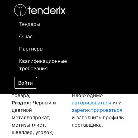
Фильтр
- активный лот
- Завершенный лот
- Закрытый
- сохраненный лот (не опубликован)
Тендеры
О нас
Номер лота
▲
▼
Заказчик
Да
Партнеры
Закуп: Медный
Информация о
17
Квалификационные
пруток
[Завершен]
заказчике доступна
требования
Победитель выбран
только
Лот №:
4979
зарегистрированным
Войти
АУКЦИОН (покупка
поставщикам!
товара)
Необходимо
Раздел:
Черный и
авторизоваться
или
цветной
зарегистрироваться
металлопрокат,
и заполнить профиль
метизы (лист,
поставщика.
швеллер, уголок,