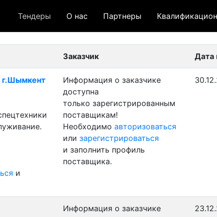
Тендеры
О нас
Партнеры
Квалификацион
 лот
- архивный лот
- сохраненный лот (не опуб
Заказчик
Дата
- г.Шымкент
Информация о заказчике
30.12
доступна
только зарегистрированным
 спецтехники
поставщикам!
луживание.
Необходимо
авторизоваться
или
зарегистрироваться
и заполнить профиль
поставщика.
ься
и
Информация о заказчике
23.12