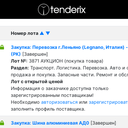
- активный лот
- Завершенный лот
- Закрытый
Номер лота
▲
▼
Закупка: Перевозка г.Леньяно (Legnano, Италия) 
(РК)
[Завершен]
Лот №:
3871
АУКЦИОН (покупка товара)
Раздел:
Транспорт. Логистика. Перевозка. Авто и
продажа и покупка. Запасные части. Ремонт и обс
Лот с открытой ценой
Информация о заказчике доступна только
зарегистрированным поставщикам!
Необходимо
авторизоваться
или
зарегистрироват
заполнить профиль поставщика.
Закупка: Шина алюминиевая АД0
[Завершен]