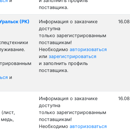
ься
и
и заполнить профиль
поставщика.
 Уральск (РК)
Информация о заказчике
16.08
доступна
только зарегистрированным
 спецтехники
поставщикам!
луживание.
Необходимо
авторизоваться
или
зарегистрироваться
стрированным
и заполнить профиль
поставщика.
ься
и
Информация о заказчике
16.08
доступна
(лист,
только зарегистрированным
 медь,
поставщикам!
Необходимо
авторизоваться