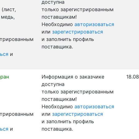
доступна
(лист,
только зарегистрированным
 медь,
поставщикам!
Необходимо
авторизоваться
или
зарегистрироваться
стрированным
и заполнить профиль
поставщика.
ься
и
бран
Информация о заказчике
18.08
доступна
только зарегистрированным
поставщикам!
Необходимо
авторизоваться
стрированным
или
зарегистрироваться
и заполнить профиль
ься
и
поставщика.