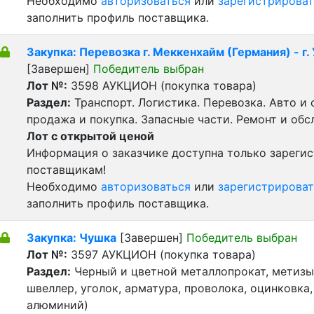
Необходимо
авторизоваться
или
зарегистрироват
заполнить профиль поставщика.
Закупка: Перевозка г. Меккенхайм (Германия) - г.
[Завершен]
Победитель выбран
Лот №:
3598
АУКЦИОН (покупка товара)
Раздел:
Транспорт. Логистика. Перевозка. Авто и
продажа и покупка. Запасные части. Ремонт и обс
Лот с открытой ценой
Информация о заказчике доступна только зареги
поставщикам!
Необходимо
авторизоваться
или
зарегистрироват
заполнить профиль поставщика.
Закупка: Чушка
[Завершен]
Победитель выбран
Лот №:
3597
АУКЦИОН (покупка товара)
Раздел:
Черный и цветной металлопрокат, метизы 
швеллер, уголок, арматура, проволока, оцинковка,
алюминий)