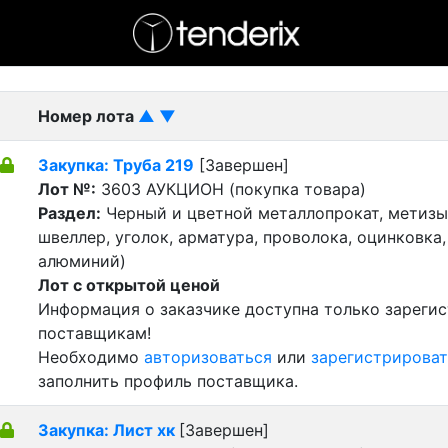
- активный лот
- Завершенный лот
- Закрытый
Номер лота
▲
▼
Закупка: Труба 219
[Завершен]
Лот №:
3603
АУКЦИОН (покупка товара)
Раздел:
Черный и цветной металлопрокат, метизы 
швеллер, уголок, арматура, проволока, оцинковка,
алюминий)
Лот с открытой ценой
Информация о заказчике доступна только зареги
поставщикам!
Необходимо
авторизоваться
или
зарегистрироват
заполнить профиль поставщика.
Закупка: Лист хк
[Завершен]