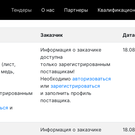
Тендеры
О нас
Партнеры
Квалификацион
 лот
- архивный лот
- сохраненный лот (не опуб
Заказчик
Дата
Информация о заказчике
18.08
доступна
(лист,
только зарегистрированным
 медь,
поставщикам!
Необходимо
авторизоваться
или
зарегистрироваться
стрированным
и заполнить профиль
поставщика.
ься
и
Информация о заказчике
18.08