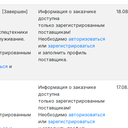
)
[Завершен]
Информация о заказчике
18.08
доступна
только зарегистрированным
 спецтехники
поставщикам!
луживание.
Необходимо
авторизоваться
или
зарегистрироваться
стрированным
и заполнить профиль
поставщика.
ься
и
Информация о заказчике
17.08
доступна
только зарегистрированным
поставщикам!
стрированным
Необходимо
авторизоваться
или
зарегистрироваться