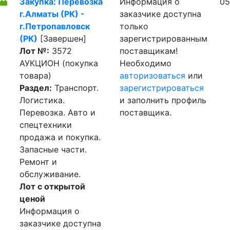
Закупка: Перевозка
Информация о
05
г.Алматы (РК) -
заказчике доступна
г.Петропавловск
только
(РК)
[Завершен]
зарегистрированным
Лот №:
3572
поставщикам!
АУКЦИОН (покупка
Необходимо
товара)
авторизоваться
или
Раздел:
Транспорт.
зарегистрироваться
Логистика.
и заполнить профиль
Перевозка. Авто и
поставщика.
спецтехники
продажа и покупка.
Запасные части.
Ремонт и
обслуживание.
Лот с открытой
ценой
Информация о
заказчике доступна