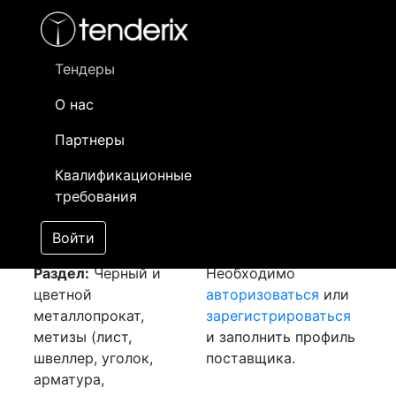
Фильтр
- активный лот
- Завершенный лот
- Закрытый
- сохраненный лот (не опубликован)
Тендеры
О нас
Номер лота
▲
▼
Заказчик
Да
Партнеры
Закупка: Листы
Информация о
10
Квалификационные
09Г2С
[Завершен]
заказчике доступна
требования
Лот №:
3578
только
АУКЦИОН (покупка
зарегистрированным
Войти
товара)
поставщикам!
Раздел:
Черный и
Необходимо
цветной
авторизоваться
или
металлопрокат,
зарегистрироваться
метизы (лист,
и заполнить профиль
швеллер, уголок,
поставщика.
арматура,