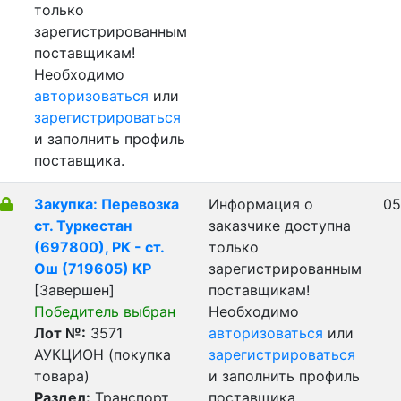
только
зарегистрированным
поставщикам!
Необходимо
авторизоваться
или
зарегистрироваться
и заполнить профиль
поставщика.
Закупка: Перевозка
Информация о
05
ст. Туркестан
заказчике доступна
(697800), РК - ст.
только
Ош (719605) КР
зарегистрированным
[Завершен]
поставщикам!
Победитель выбран
Необходимо
Лот №:
3571
авторизоваться
или
АУКЦИОН (покупка
зарегистрироваться
товара)
и заполнить профиль
Раздел:
Транспорт.
поставщика.