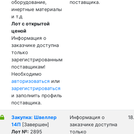
оборудование,
поставщика.
инертные материалы
и т.д
Лот с открытой
ценой
Информация о
заказчике доступна
только
зарегистрированным
поставщикам!
Необходимо
авторизоваться
или
зарегистрироваться
и заполнить профиль
поставщика.
Закупка: Швеллер
Информация о
18
14П
[Завершен]
заказчике доступна
Лот №:
2895
только