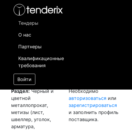
Фильтр
- активный лот
- Завершенный лот
- Закрытый
- сохраненный лот (не опубликован)
Тендеры
О нас
Номер лота
▲
▼
Заказчик
Да
Партнеры
Закупка: Арматура
Информация о
19
Квалификационные
[Завершен]
заказчике доступна
требования
Лот №:
2898
только
АУКЦИОН (покупка
зарегистрированным
Войти
товара)
поставщикам!
Раздел:
Черный и
Необходимо
цветной
авторизоваться
или
металлопрокат,
зарегистрироваться
метизы (лист,
и заполнить профиль
швеллер, уголок,
поставщика.
арматура,