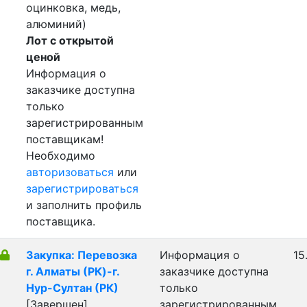
оцинковка, медь,
алюминий)
Лот с открытой
ценой
Информация о
заказчике доступна
только
зарегистрированным
поставщикам!
Необходимо
авторизоваться
или
зарегистрироваться
и заполнить профиль
поставщика.
Закупка: Перевозка
Информация о
15
г. Алматы (РК)-г.
заказчике доступна
Нур-Султан (РК)
только
[Завершен]
зарегистрированным