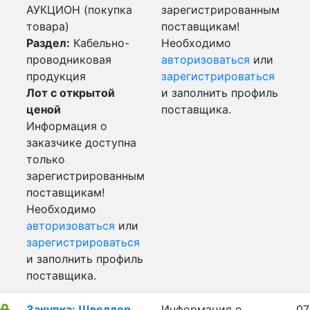
АУКЦИОН (покупка
зарегистрированным
товара)
поставщикам!
Раздел:
Кабельно-
Необходимо
проводниковая
авторизоваться
или
продукция
зарегистрироваться
Лот с открытой
и заполнить профиль
ценой
поставщика.
Информация о
заказчике доступна
только
зарегистрированным
поставщикам!
Необходимо
авторизоваться
или
зарегистрироваться
и заполнить профиль
поставщика.
Закупка: Швеллер
Информация о
07