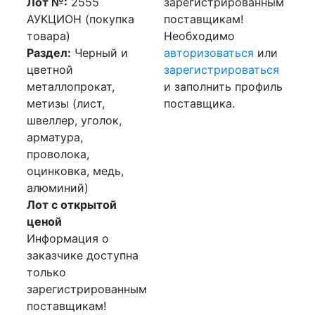
Лот №:
2555
зарегистрированным
АУКЦИОН (покупка
поставщикам!
товара)
Необходимо
Раздел:
Черный и
авторизоваться
или
цветной
зарегистрироваться
металлопрокат,
и заполнить профиль
метизы (лист,
поставщика.
швеллер, уголок,
арматура,
проволока,
оцинковка, медь,
алюминий)
Лот с открытой
ценой
Информация о
заказчике доступна
только
зарегистрированным
поставщикам!