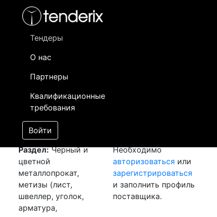
Фильтр
- активный лот
- Завершенный лот
- Закрытый
- сохраненный лот (не опубликован)
Тендеры
О нас
Номер лота
▲
▼
Заказчик
Да
Партнеры
Закупка: Металл
Информация о
07
Квалификационные
[Завершен]
заказчике доступна
требования
Лот №:
2561
только
АУКЦИОН (покупка
зарегистрированным
Войти
товара)
поставщикам!
Раздел:
Черный и
Необходимо
цветной
авторизоваться
или
металлопрокат,
зарегистрироваться
метизы (лист,
и заполнить профиль
швеллер, уголок,
поставщика.
арматура,