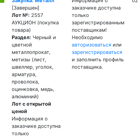
Закупка: Металл
Информация о
02
[Завершен]
заказчике доступна
Лот №:
2557
только
АУКЦИОН (покупка
зарегистрированным
товара)
поставщикам!
Раздел:
Черный и
Необходимо
цветной
авторизоваться
или
металлопрокат,
зарегистрироваться
метизы (лист,
и заполнить профиль
швеллер, уголок,
поставщика.
арматура,
проволока,
оцинковка, медь,
алюминий)
Лот с открытой
ценой
Информация о
заказчике доступна
только