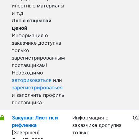
инертные материалы
и т.д
Лот с открытой
ценой
Информация о
заказчике доступна
только
зарегистрированным
поставщикам!
Необходимо
авторизоваться
или
зарегистрироваться
и заполнить профиль
поставщика.
Закупка: Лист гк и
Информация о
02
рифленка
заказчике доступна
[Завершен]
только