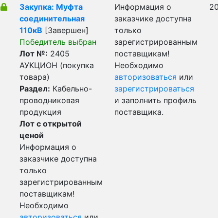
Закупка: Муфта
Информация о
20
соединительная
заказчике доступна
110кВ
[Завершен]
только
Победитель выбран
зарегистрированным
Лот №:
2405
поставщикам!
АУКЦИОН (покупка
Необходимо
товара)
авторизоваться
или
Раздел:
Кабельно-
зарегистрироваться
проводниковая
и заполнить профиль
продукция
поставщика.
Лот с открытой
ценой
Информация о
заказчике доступна
только
зарегистрированным
поставщикам!
Необходимо
авторизоваться
или