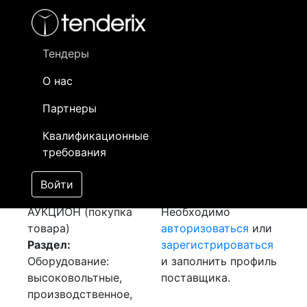
Фильтр
- активный лот
- Завершенный лот
- Закрытый
- сохраненный лот (не опубликован)
Тендеры
О нас
Номер лота
▲
▼
Заказчик
Д
Партнеры
Закупка:
Информация о
20
Квалификационные
Компрессор
заказчике доступна
требования
[Завершен]
только
Победитель выбран
зарегистрированным
Войти
Лот №:
2406
поставщикам!
АУКЦИОН (покупка
Необходимо
товара)
авторизоваться
или
Раздел:
зарегистрироваться
Оборудование:
и заполнить профиль
высоковольтные,
поставщика.
производственное,