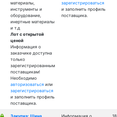
материалы,
зарегистрироваться
инструменты и
и заполнить профиль
оборудование,
поставщика.
инертные материалы
и т.д
Лот с открытой
ценой
Информация о
заказчике доступна
только
зарегистрированным
поставщикам!
Необходимо
авторизоваться
или
зарегистрироваться
и заполнить профиль
поставщика.
Закупка: Шина
Информация о
18