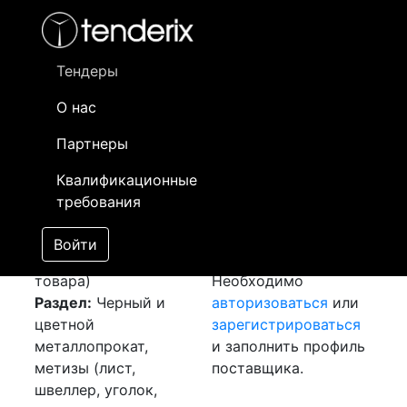
Фильтр
- активный лот
- Завершенный лот
- Закрытый
- сохраненный лот (не опубликован)
Тендеры
О нас
Номер лота
▲
▼
Заказчик
Да
Партнеры
Закупка: Швеллер
Информация о
13
Квалификационные
лист и круги
заказчике доступна
требования
[Завершен]
только
Лот №:
2001
зарегистрированным
Войти
АУКЦИОН (покупка
поставщикам!
товара)
Необходимо
Раздел:
Черный и
авторизоваться
или
цветной
зарегистрироваться
металлопрокат,
и заполнить профиль
метизы (лист,
поставщика.
швеллер, уголок,