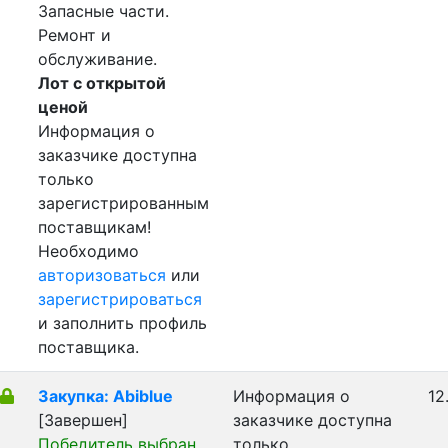
Запасные части.
Ремонт и
обслуживание.
Лот с открытой
ценой
Информация о
заказчике доступна
только
зарегистрированным
поставщикам!
Необходимо
авторизоваться
или
зарегистрироваться
и заполнить профиль
поставщика.
Закупка: Abiblue
Информация о
12
[Завершен]
заказчике доступна
Победитель выбран
только