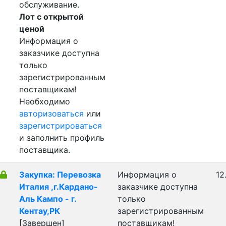
обслуживание.
Лот с открытой
ценой
Информация о
заказчике доступна
только
зарегистрированным
поставщикам!
Необходимо
авторизоваться
или
зарегистрироваться
и заполнить профиль
поставщика.
Закупка: Перевозка
Информация о
12
Италия ,г.Кардано-
заказчике доступна
Аль Кампо - г.
только
Кентау,РК
зарегистрированным
[Завершен]
поставщикам!