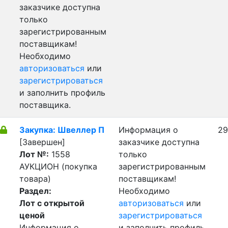
заказчике доступна
только
зарегистрированным
поставщикам!
Необходимо
авторизоваться
или
зарегистрироваться
и заполнить профиль
поставщика.
Закупка: Швеллер П
Информация о
29
[Завершен]
заказчике доступна
Лот №:
1558
только
АУКЦИОН (покупка
зарегистрированным
товара)
поставщикам!
Раздел:
Необходимо
Лот с открытой
авторизоваться
или
ценой
зарегистрироваться
Информация о
и заполнить профиль