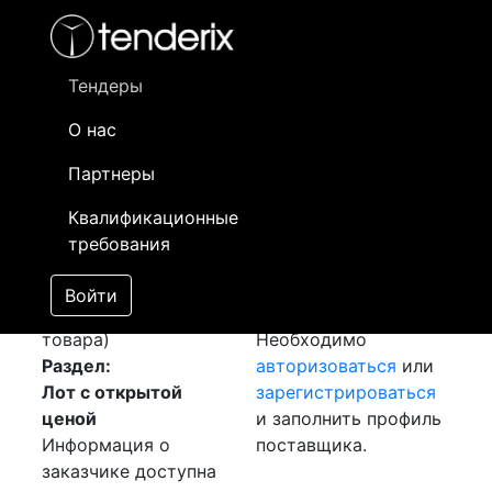
Фильтр
- активный лот
- Завершенный лот
- Закрытый
- сохраненный лот (не опубликован)
Тендеры
О нас
Номер лота
▲
▼
Заказчик
Да
Партнеры
Закупка: СИП-4 и
Информация о
30
Квалификационные
АВВГ
[Завершен]
заказчике доступна
требования
Победитель выбран
только
Лот №:
1560
зарегистрированным
Войти
АУКЦИОН (покупка
поставщикам!
товара)
Необходимо
Раздел:
авторизоваться
или
Лот с открытой
зарегистрироваться
ценой
и заполнить профиль
Информация о
поставщика.
заказчике доступна