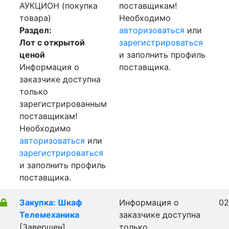
АУКЦИОН (покупка
поставщикам!
товара)
Необходимо
Раздел:
авторизоваться
или
Лот с открытой
зарегистрироваться
ценой
и заполнить профиль
Информация о
поставщика.
заказчике доступна
только
зарегистрированным
поставщикам!
Необходимо
авторизоваться
или
зарегистрироваться
и заполнить профиль
поставщика.
Закупка: Шкаф
Информация о
02
Телемеханика
заказчике доступна
[Завершен]
только