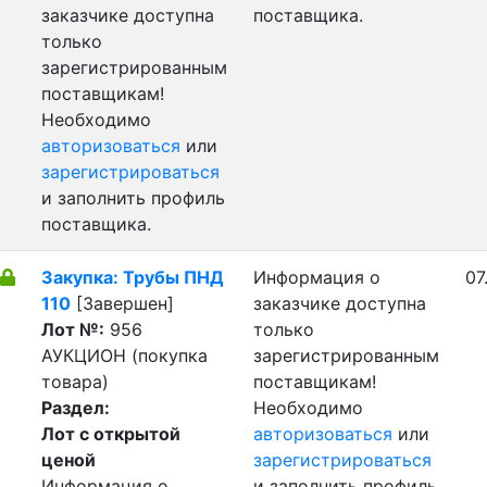
заказчике доступна
поставщика.
только
зарегистрированным
поставщикам!
Необходимо
авторизоваться
или
зарегистрироваться
и заполнить профиль
поставщика.
Закупка: Трубы ПНД
Информация о
07
110
[Завершен]
заказчике доступна
Лот №:
956
только
АУКЦИОН (покупка
зарегистрированным
товара)
поставщикам!
Раздел:
Необходимо
Лот с открытой
авторизоваться
или
ценой
зарегистрироваться
Информация о
и заполнить профиль