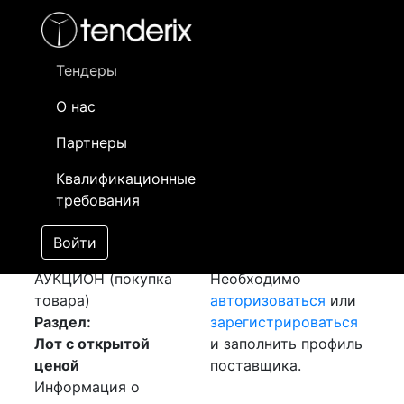
Фильтр
- активный лот
- Завершенный лот
- Закрытый
- сохраненный лот (не опубликован)
Тендеры
О нас
Номер лота
▲
▼
Заказчик
Да
Партнеры
Закупка:
Информация о
07
Квалификационные
Ограничитель ОПН
заказчике доступна
требования
[Завершен]
только
Победитель выбран
зарегистрированным
Войти
Лот №:
958
поставщикам!
АУКЦИОН (покупка
Необходимо
товара)
авторизоваться
или
Раздел:
зарегистрироваться
Лот с открытой
и заполнить профиль
ценой
поставщика.
Информация о