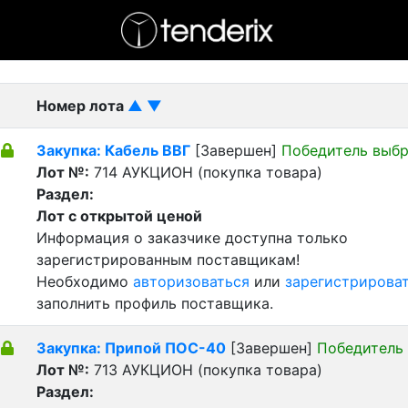
- активный лот
- Завершенный лот
- Закрытый
Номер лота
▲
▼
Закупка: Кабель ВВГ
[Завершен]
Победитель выб
Лот №:
714
АУКЦИОН (покупка товара)
Раздел:
Лот с открытой ценой
Информация о заказчике доступна только
зарегистрированным поставщикам!
Необходимо
авторизоваться
или
зарегистрирова
заполнить профиль поставщика.
Закупка: Припой ПОС-40
[Завершен]
Победитель
Лот №:
713
АУКЦИОН (покупка товара)
Раздел: