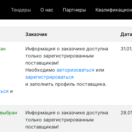
Тендеры
О нас
Партнеры
Квалификацион
 лот
- архивный лот
- сохраненный лот (не опуб
Заказчик
Дата
ран
Информация о заказчике доступна
31.01
только зарегистрированным
поставщикам!
Необходимо
авторизоваться
или
зарегистрироваться
и заполнить профиль поставщика.
ться
и
 выбран
Информация о заказчике доступна
28.0
только зарегистрированным
поставщикам!