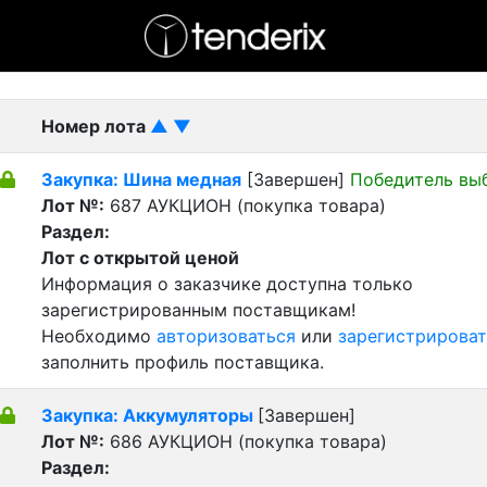
- активный лот
- Завершенный лот
- Закрытый
Номер лота
▲
▼
Закупка: Шина медная
[Завершен]
Победитель вы
Лот №:
687
АУКЦИОН (покупка товара)
Раздел:
Лот с открытой ценой
Информация о заказчике доступна только
зарегистрированным поставщикам!
Необходимо
авторизоваться
или
зарегистрироват
заполнить профиль поставщика.
Закупка: Аккумуляторы
[Завершен]
Лот №:
686
АУКЦИОН (покупка товара)
Раздел: