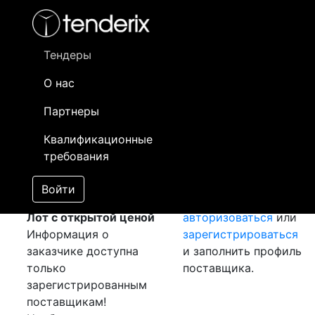
Фильтр
- активный лот
- Завершенный лот
- Закрытый
Тендеры
Номер лота
▲
▼
Заказчик
О нас
Партнеры
Закупка:
Информация о
Пофазноизолированный
заказчике доступна
Квалификационные
токопровод
[Завершен]
только
требования
Лот №:
559
АУКЦИОН
зарегистрированным
(покупка товара)
поставщикам!
Войти
Раздел:
Необходимо
Лот с открытой ценой
авторизоваться
или
Информация о
зарегистрироваться
заказчике доступна
и заполнить профиль
только
поставщика.
зарегистрированным
поставщикам!