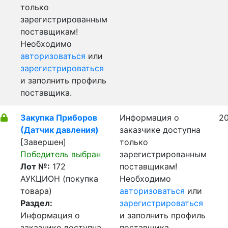
только
зарегистрированным
поставщикам!
Необходимо
авторизоваться
или
зарегистрироваться
и заполнить профиль
поставщика.
Закупка Приборов
Информация о
20
(Датчик давления)
заказчике доступна
[Завершен]
только
Победитель выбран
зарегистрированным
Лот №:
172
поставщикам!
АУКЦИОН (покупка
Необходимо
товара)
авторизоваться
или
Раздел:
зарегистрироваться
Информация о
и заполнить профиль
заказчике доступна
поставщика.