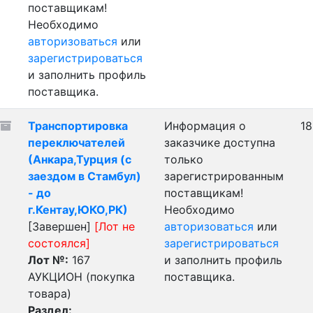
поставщикам!
Необходимо
авторизоваться
или
зарегистрироваться
и заполнить профиль
поставщика.
Транспортировка
Информация о
18
переключателей
заказчике доступна
(Анкара,Турция (с
только
заездом в Стамбул)
зарегистрированным
- до
поставщикам!
г.Кентау,ЮКО,РК)
Необходимо
[Завершен]
[Лот не
авторизоваться
или
состоялся]
зарегистрироваться
Лот №:
167
и заполнить профиль
АУКЦИОН (покупка
поставщика.
товара)
Раздел: