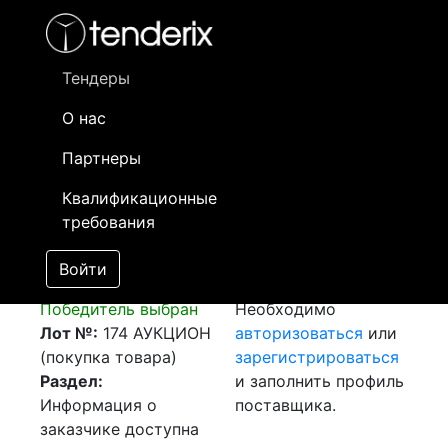
Фильтр
- активный лот
- Завершенный лот
- Закрытый
- сохраненный лот (не опубликован)
Тендеры
О нас
Номер лота
▲
▼
Заказчик
Д
Партнеры
Транспортировка
Информация о
22
Квалификационные
комплектующих (из
заказчике доступна
требования
г. Анкара, Турция -
только
до г. Уральск, РК )
зарегистрированным
Войти
[Завершен]
поставщикам!
Победитель выбран
Необходимо
Лот №:
174
АУКЦИОН
авторизоваться
или
(покупка товара)
зарегистрироваться
Раздел:
и заполнить профиль
Информация о
поставщика.
заказчике доступна