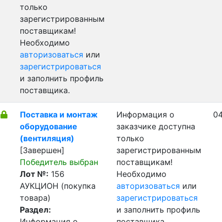
только
зарегистрированным
поставщикам!
Необходимо
авторизоваться
или
зарегистрироваться
и заполнить профиль
поставщика.
Поставка и монтаж
Информация о
04
оборудование
заказчике доступна
(вентиляция)
только
[Завершен]
зарегистрированным
Победитель выбран
поставщикам!
Лот №:
156
Необходимо
АУКЦИОН (покупка
авторизоваться
или
товара)
зарегистрироваться
Раздел:
и заполнить профиль
Информация о
поставщика.