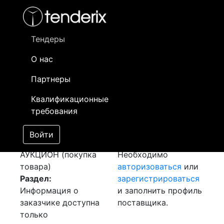
Фильтр
- активный лот
- Завершенный лот
- Закрытый
- сохраненный лот (не опубликован)
Тендеры
О нас
Номер лота
▲
▼
Заказчик
Д
Партнеры
Закупка
Информация о
07
Квалификационные
Трансформаторного
заказчике доступна
требования
Масло
[Завершен]
только
Победитель выбран
зарегистрированным
Войти
Лот №:
158
поставщикам!
АУКЦИОН (покупка
Необходимо
товара)
авторизоваться
или
Раздел:
зарегистрироваться
Информация о
и заполнить профиль
заказчике доступна
поставщика.
только