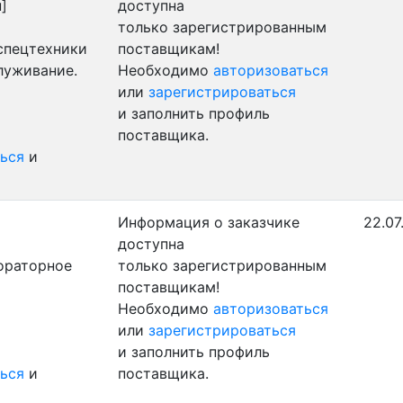
]
доступна
только зарегистрированным
 спецтехники
поставщикам!
луживание.
Необходимо
авторизоваться
или
зарегистрироваться
и заполнить профиль
поставщика.
ься
и
Информация о заказчике
22.07
доступна
ораторное
только зарегистрированным
поставщикам!
Необходимо
авторизоваться
или
зарегистрироваться
и заполнить профиль
ься
и
поставщика.