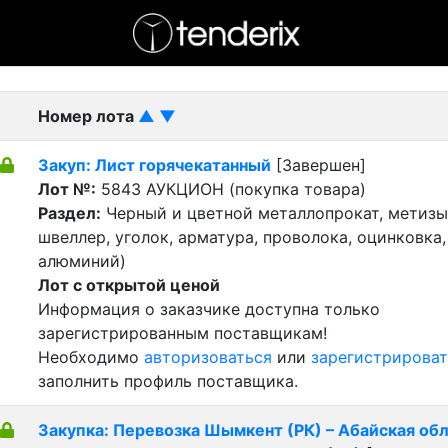
- активный лот
- Завершенный лот
- Закрытый
Номер лота
▲
▼
Закуп: Лист горячекатанный
[Завершен]
Лот №:
5843
АУКЦИОН (покупка товара)
Раздел:
Черный и цветной металлопрокат, метизы 
швеллер, уголок, арматура, проволока, оцинковка,
алюминий)
Лот с открытой ценой
Информация о заказчике доступна только
зарегистрированным поставщикам!
Необходимо
авторизоваться
или
зарегистрироват
заполнить профиль поставщика.
Закупка: Перевозка Шымкент (РК) – Абайская обл