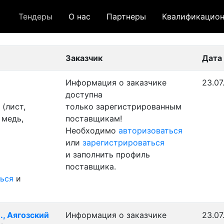
Тендеры
О нас
Партнеры
Квалификацион
 лот
- архивный лот
- сохраненный лот (не опуб
Заказчик
Дата
Информация о заказчике
23.07
доступна
(лист,
только зарегистрированным
 медь,
поставщикам!
Необходимо
авторизоваться
или
зарегистрироваться
и заполнить профиль
поставщика.
ься
и
., Аягозский
Информация о заказчике
23.07