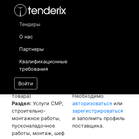
Фильтр
- активный лот
- Завершенный лот
- Закрытый
- сохраненный лот (не опубликован)
Тендеры
О нас
Номер лота
▲
▼
Заказчик
Да
Партнеры
Закуп: ГНБ
Информация о
11
Квалификационные
[Завершен]
заказчике доступна
требования
Победитель выбран
только
Лот №:
5554
зарегистрированным
Войти
АУКЦИОН (покупка
поставщикам!
товара)
Необходимо
Раздел:
Услуги СМР,
авторизоваться
или
строительно-
зарегистрироваться
монтажное работы,
и заполнить профиль
пусконаладочное
поставщика.
работы, монтаж, шеф