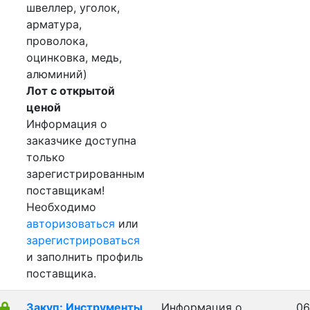
швеллер, уголок,
арматура,
проволока,
оцинковка, медь,
алюминий)
Лот с открытой
ценой
Информация о
заказчике доступна
только
зарегистрированным
поставщикам!
Необходимо
авторизоваться
или
зарегистрироваться
и заполнить профиль
поставщика.
Закуп: Инструменты
Информация о
06