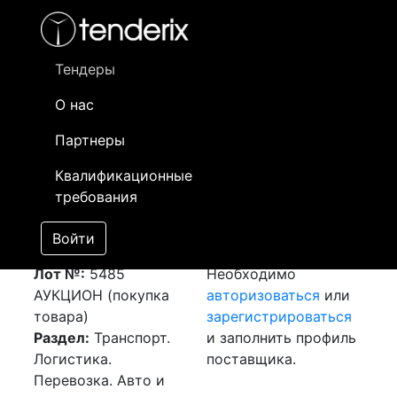
Фильтр
- активный лот
- Завершенный лот
- Закрытый
- сохраненный лот (не опубликован)
Тендеры
О нас
Номер лота
▲
▼
Заказчик
Да
Партнеры
Закупка: Перевозка
Информация о
03
Квалификационные
г.Алматы (РК) -
заказчике доступна
требования
г.Астана (РК)
только
[Завершен]
зарегистрированным
Войти
Победитель выбран
поставщикам!
Лот №:
5485
Необходимо
АУКЦИОН (покупка
авторизоваться
или
товара)
зарегистрироваться
Раздел:
Транспорт.
и заполнить профиль
Логистика.
поставщика.
Перевозка. Авто и