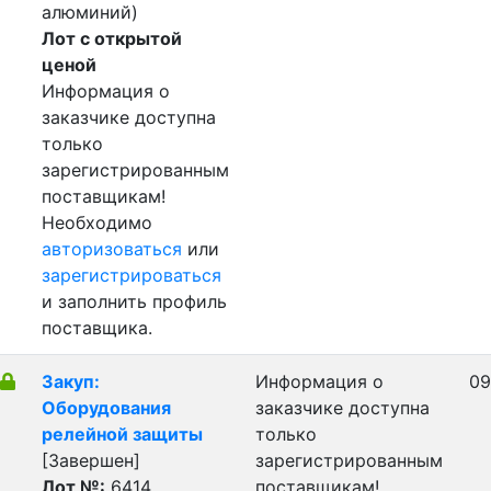
алюминий)
Лот с открытой
ценой
Информация о
заказчике доступна
только
зарегистрированным
поставщикам!
Необходимо
авторизоваться
или
зарегистрироваться
и заполнить профиль
поставщика.
Закуп:
Информация о
09
Оборудования
заказчике доступна
релейной защиты
только
[Завершен]
зарегистрированным
Лот №:
6414
поставщикам!