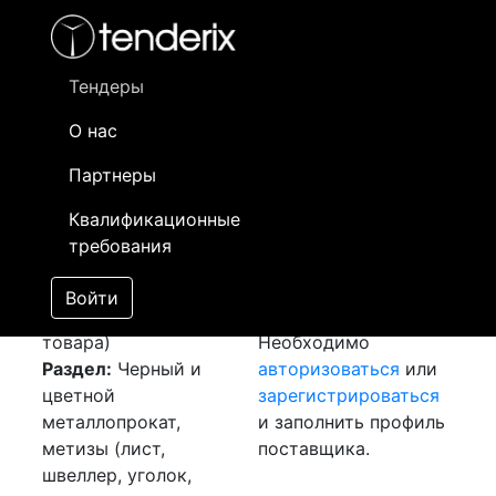
Фильтр
- активный лот
- Завершенный лот
- Закрытый
- сохраненный лот (не опубликован)
Тендеры
О нас
Номер лота
▲
▼
Заказчик
Да
Партнеры
Закуп: Лист
Информация о
14
Квалификационные
холоднокатанный
заказчике доступна
требования
[Завершен]
только
Лот №:
6421
зарегистрированным
Войти
АУКЦИОН (покупка
поставщикам!
товара)
Необходимо
Раздел:
Черный и
авторизоваться
или
цветной
зарегистрироваться
металлопрокат,
и заполнить профиль
метизы (лист,
поставщика.
швеллер, уголок,