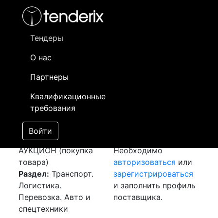
Фильтр
- активный лот
- Завершенный лот
- Закрытый
- сохраненный лот (не опубликован)
Тендеры
О нас
Номер лота
▲
▼
Заказчик
Да
Партнеры
Закупка: Перевозка
Информация о
13
Квалификационные
г.Шымкент (РК) -
заказчике доступна
требования
г.Актобе (РК)
только
[Завершен]
зарегистрированным
Войти
Лот №:
3521
поставщикам!
АУКЦИОН (покупка
Необходимо
товара)
авторизоваться
или
Раздел:
Транспорт.
зарегистрироваться
Логистика.
и заполнить профиль
Перевозка. Авто и
поставщика.
спецтехники