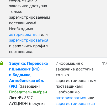
Информация о
заказчике доступна
только
зарегистрированным
поставщикам!
Необходимо
авторизоваться
или
зарегистрироваться
и заполнить профиль
поставщика.
Закупка: Перевозка
Информация о
11
г.Шымкент (РК) -
заказчике доступна
п.Бадамша,
только
Актюбинская обл.
зарегистрированным
(РК)
[Завершен]
поставщикам!
Победитель выбран
Необходимо
Лот №:
3517
авторизоваться
или
АУКЦИОН (покупка
зарегистрироваться