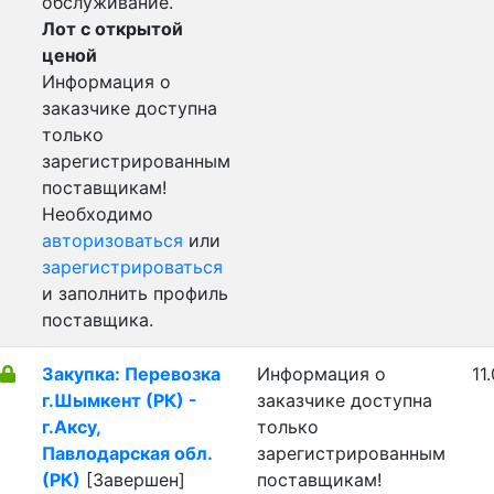
обслуживание.
Лот с открытой
ценой
Информация о
заказчике доступна
только
зарегистрированным
поставщикам!
Необходимо
авторизоваться
или
зарегистрироваться
и заполнить профиль
поставщика.
Закупка: Перевозка
Информация о
11
г.Шымкент (РК) -
заказчике доступна
г.Аксу,
только
Павлодарская обл.
зарегистрированным
(РК)
[Завершен]
поставщикам!