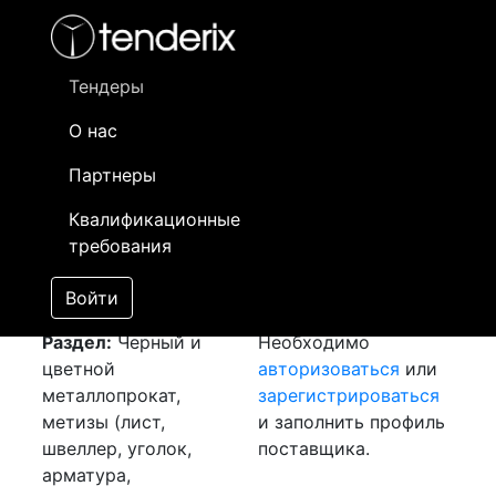
Фильтр
- активный лот
- Завершенный лот
- Закрытый
- сохраненный лот (не опубликован)
Тендеры
О нас
Номер лота
▲
▼
Заказчик
Да
Партнеры
Закупка: Лист хк
Информация о
29
Квалификационные
[Завершен]
заказчике доступна
требования
Лот №:
3314
только
АУКЦИОН (покупка
зарегистрированным
Войти
товара)
поставщикам!
Раздел:
Черный и
Необходимо
цветной
авторизоваться
или
металлопрокат,
зарегистрироваться
метизы (лист,
и заполнить профиль
швеллер, уголок,
поставщика.
арматура,