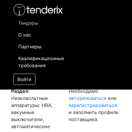
Фильтр
- активный лот
- Завершенный лот
- Закрытый
- сохраненный лот (не опубликован)
Тендеры
О нас
Номер лота
▲
▼
Заказчик
Да
Партнеры
Закупка: ТОЛ-10
Информация о
11
Квалификационные
[Завершен]
заказчике доступна
требования
Лот №:
3288
только
АУКЦИОН (покупка
зарегистрированным
Войти
товара)
поставщикам!
Раздел:
Необходимо
Низковольтные
авторизоваться
или
аппаратуры: НВА,
зарегистрироваться
вакумные
и заполнить профиль
выключатели,
поставщика.
автоматические