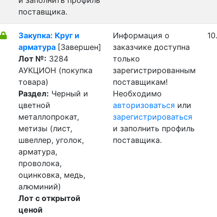
и заполнить профиль
поставщика.
Закупка: Круг и
Информация о
10
арматура
[Завершен]
заказчике доступна
Лот №:
3284
только
АУКЦИОН (покупка
зарегистрированным
товара)
поставщикам!
Раздел:
Черный и
Необходимо
цветной
авторизоваться
или
металлопрокат,
зарегистрироваться
метизы (лист,
и заполнить профиль
швеллер, уголок,
поставщика.
арматура,
проволока,
оцинковка, медь,
алюминий)
Лот с открытой
ценой