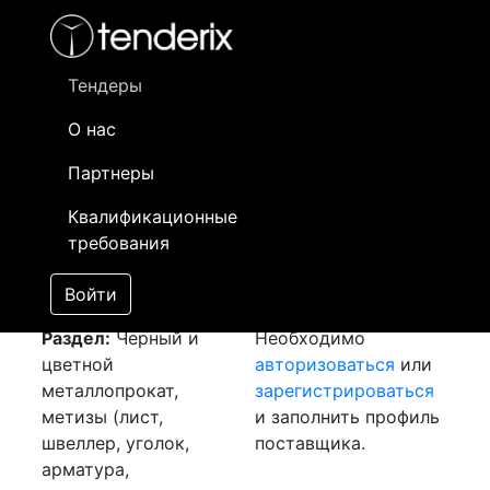
Фильтр
- активный лот
- Завершенный лот
- Закрытый
- сохраненный лот (не опубликован)
Тендеры
О нас
Номер лота
▲
▼
Заказчик
Да
Партнеры
Закупка: Канат
Информация о
11
Квалификационные
[Завершен]
заказчике доступна
требования
Лот №:
1992
только
АУКЦИОН (покупка
зарегистрированным
Войти
товара)
поставщикам!
Раздел:
Черный и
Необходимо
цветной
авторизоваться
или
металлопрокат,
зарегистрироваться
метизы (лист,
и заполнить профиль
швеллер, уголок,
поставщика.
арматура,