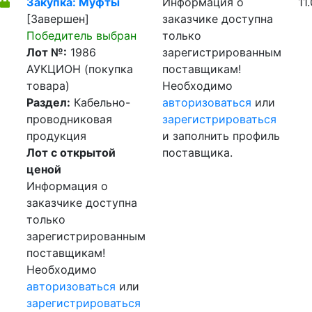
Закупка: Муфты
Информация о
11
[Завершен]
заказчике доступна
Победитель выбран
только
Лот №:
1986
зарегистрированным
АУКЦИОН (покупка
поставщикам!
товара)
Необходимо
Раздел:
Кабельно-
авторизоваться
или
проводниковая
зарегистрироваться
продукция
и заполнить профиль
Лот с открытой
поставщика.
ценой
Информация о
заказчике доступна
только
зарегистрированным
поставщикам!
Необходимо
авторизоваться
или
зарегистрироваться