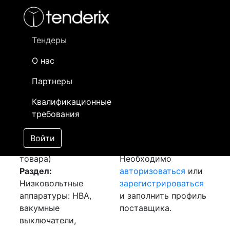
Фильтр
- активный лот
- Завершенный лот
- Закрытый
- сохраненный лот (не опубликован)
Тендеры
О нас
Номер лота
▲
▼
Заказчик
Да
Партнеры
Закупка: Счетчики
Информация о
12
Квалификационные
СЭТ
[Завершен]
заказчике доступна
требования
Победитель выбран
только
Лот №:
1727
зарегистрированным
Войти
АУКЦИОН (покупка
поставщикам!
товара)
Необходимо
Раздел:
авторизоваться
или
Низковольтные
зарегистрироваться
аппаратуры: НВА,
и заполнить профиль
вакумные
поставщика.
выключатели,