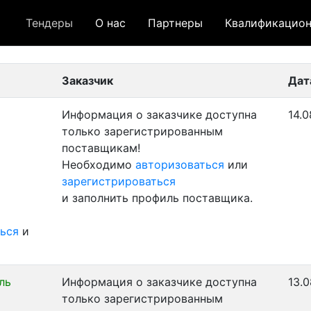
Тендеры
О нас
Партнеры
Квалификацион
 лот
- архивный лот
- сохраненный лот (не опуб
Заказчик
Дат
Информация о заказчике доступна
14.0
только зарегистрированным
поставщикам!
Необходимо
авторизоваться
или
зарегистрироваться
и заполнить профиль поставщика.
ься
и
ль
Информация о заказчике доступна
13.0
только зарегистрированным