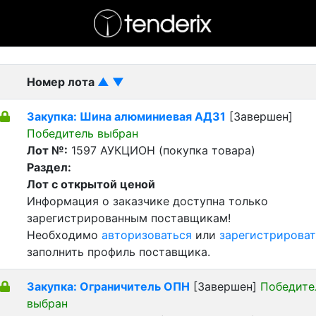
- активный лот
- Завершенный лот
- Закрытый
Номер лота
▲
▼
Закупка: Шина алюминиевая АД31
[Завершен]
Победитель выбран
Лот №:
1597
АУКЦИОН (покупка товара)
Раздел:
Лот с открытой ценой
Информация о заказчике доступна только
зарегистрированным поставщикам!
Необходимо
авторизоваться
или
зарегистрироват
заполнить профиль поставщика.
Закупка: Ограничитель ОПН
[Завершен]
Победите
выбран