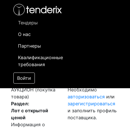
Фильтр
- активный лот
- Завершенный лот
- Закрытый
- сохраненный лот (не опубликован)
Тендеры
О нас
Номер лота
▲
▼
Заказчик
Да
Партнеры
Закупка: Прокат
Информация о
12
Квалификационные
калиброванный
заказчике доступна
требования
[Завершен]
только
Победитель выбран
зарегистрированным
Войти
Лот №:
625
поставщикам!
АУКЦИОН (покупка
Необходимо
товара)
авторизоваться
или
Раздел:
зарегистрироваться
Лот с открытой
и заполнить профиль
ценой
поставщика.
Информация о