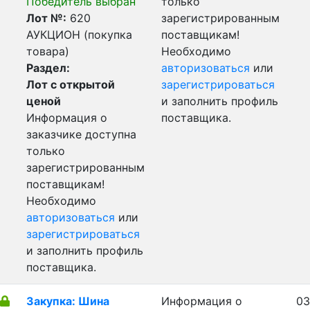
Победитель выбран
только
Лот №:
620
зарегистрированным
АУКЦИОН (покупка
поставщикам!
товара)
Необходимо
Раздел:
авторизоваться
или
Лот с открытой
зарегистрироваться
ценой
и заполнить профиль
Информация о
поставщика.
заказчике доступна
только
зарегистрированным
поставщикам!
Необходимо
авторизоваться
или
зарегистрироваться
и заполнить профиль
поставщика.
Закупка: Шина
Информация о
03