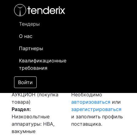
Фильтр
- активный лот
- Завершенный лот
- Закрытый
- сохраненный лот (не опубликован)
Тендеры
О нас
Номер лота
▲
▼
Заказчик
Да
Партнеры
Закуп: Блок
Информация о
10
Квалификационные
микропроцессорной
заказчике доступна
требования
релейной защиты
только
[Завершен]
зарегистрированным
Войти
Лот №:
6049
поставщикам!
АУКЦИОН (покупка
Необходимо
товара)
авторизоваться
или
Раздел:
зарегистрироваться
Низковольтные
и заполнить профиль
аппаратуры: НВА,
поставщика.
вакумные