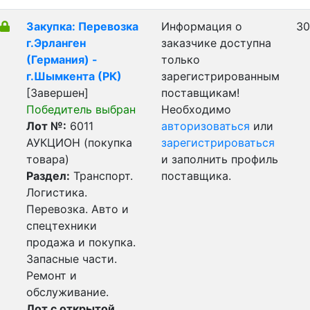
Закупка: Перевозка
Информация о
30
г.Эрланген
заказчике доступна
(Германия) -
только
г.Шымкента (РК)
зарегистрированным
[Завершен]
поставщикам!
Победитель выбран
Необходимо
Лот №:
6011
авторизоваться
или
АУКЦИОН (покупка
зарегистрироваться
товара)
и заполнить профиль
Раздел:
Транспорт.
поставщика.
Логистика.
Перевозка. Авто и
спецтехники
продажа и покупка.
Запасные части.
Ремонт и
обслуживание.
Лот с открытой