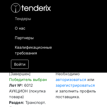
Фильтр
- активный лот
- Завершенный лот
- Закрытый
- сохраненный лот (не опубликован)
Тендеры
О нас
Номер лота
▲
▼
Заказчик
Да
Партнеры
Закупка:
Информация о
30
Квалификационные
Авиаперевозка
заказчике доступна
требования
г.Регенсбург
только
(Германия) -
зарегистрированным
Войти
г.Алматы (РК)
поставщикам!
[Завершен]
Необходимо
Победитель выбран
авторизоваться
или
Лот №:
6012
зарегистрироваться
АУКЦИОН (покупка
и заполнить профиль
товара)
поставщика.
Раздел:
Транспорт.