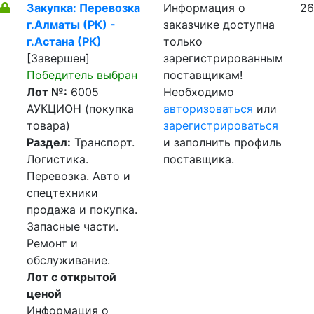
Закупка: Перевозка
Информация о
26
г.Алматы (РК) -
заказчике доступна
г.Астана (РК)
только
[Завершен]
зарегистрированным
Победитель выбран
поставщикам!
Лот №:
6005
Необходимо
АУКЦИОН (покупка
авторизоваться
или
товара)
зарегистрироваться
Раздел:
Транспорт.
и заполнить профиль
Логистика.
поставщика.
Перевозка. Авто и
спецтехники
продажа и покупка.
Запасные части.
Ремонт и
обслуживание.
Лот с открытой
ценой
Информация о