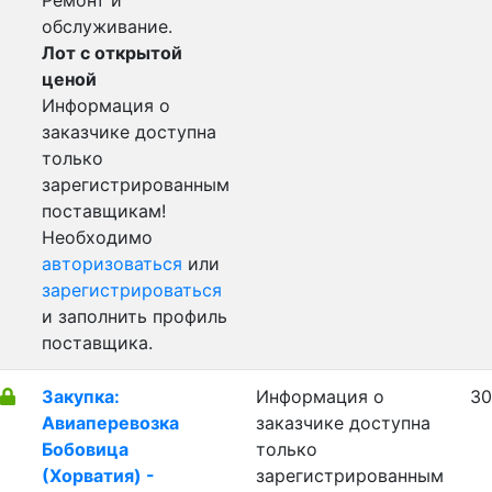
Ремонт и
обслуживание.
Лот с открытой
ценой
Информация о
заказчике доступна
только
зарегистрированным
поставщикам!
Необходимо
авторизоваться
или
зарегистрироваться
и заполнить профиль
поставщика.
Закупка:
Информация о
30
Авиаперевозка
заказчике доступна
Бобовица
только
(Хорватия) -
зарегистрированным