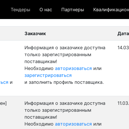
Тендеры
О нас
Партнеры
Квалификацион
 лот
- архивный лот
- сохраненный лот (не опуб
Заказчик
Дата
Информация о заказчике доступна
14.03
только зарегистрированным
поставщикам!
Необходимо
авторизоваться
или
зарегистрироваться
ться
и
и заполнить профиль поставщика.
ен]
Информация о заказчике доступна
11.03
только зарегистрированным
поставщикам!
Необходимо
авторизоваться
или