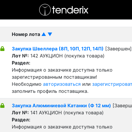
- активный лот
- Завершенный лот
- Закрытый
Номер лота
▲
▼
Закупка Швеллера (8П, 10П, 12П, 14П)
[Завершен]
Лот №:
142
АУКЦИОН (покупка товара)
Раздел:
Информация о заказчике доступна только
зарегистрированным поставщикам!
Необходимо
авторизоваться
или
зарегистрирова
заполнить профиль поставщика.
Закупка Алюминиевой Катанки (Ф 12 мм)
[Заверш
Лот №:
141
АУКЦИОН (покупка товара)
Раздел:
Информация о заказчике доступна только