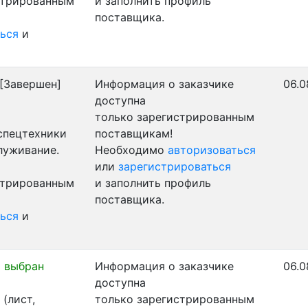
стрированным
и заполнить профиль
поставщика.
ься
и
[Завершен]
Информация о заказчике
06.0
доступна
только зарегистрированным
 спецтехники
поставщикам!
луживание.
Необходимо
авторизоваться
или
зарегистрироваться
стрированным
и заполнить профиль
поставщика.
ься
и
 выбран
Информация о заказчике
06.0
доступна
(лист,
только зарегистрированным