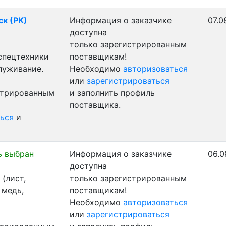
ск (РК)
Информация о заказчике
07.0
доступна
только зарегистрированным
 спецтехники
поставщикам!
луживание.
Необходимо
авторизоваться
или
зарегистрироваться
стрированным
и заполнить профиль
поставщика.
ься
и
ь выбран
Информация о заказчике
06.0
доступна
(лист,
только зарегистрированным
 медь,
поставщикам!
Необходимо
авторизоваться
или
зарегистрироваться