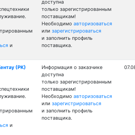
доступна
 спецтехники
только зарегистрированным
луживание.
поставщикам!
Необходимо
авторизоваться
стрированным
или
зарегистрироваться
и заполнить профиль
ься
и
поставщика.
Кентау (РК)
Информация о заказчике
07.0
доступна
только зарегистрированным
 спецтехники
поставщикам!
луживание.
Необходимо
авторизоваться
или
зарегистрироваться
стрированным
и заполнить профиль
поставщика.
ься
и