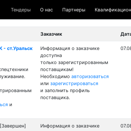
Тендеры
О нас
Партнеры
Квалификацион
 лот
- архивный лот
- сохраненный лот (не опуб
Заказчик
Дат
 - ст.Уральск
Информация о заказчике
07.0
доступна
только зарегистрированным
 спецтехники
поставщикам!
луживание.
Необходимо
авторизоваться
или
зарегистрироваться
стрированным
и заполнить профиль
поставщика.
ься
и
[Завершен]
Информация о заказчике
07.0