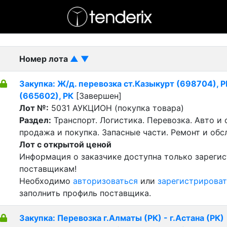
- активный лот
- Завершенный лот
- Закрытый
Номер лота
▲
▼
Закупка: Ж/д. перевозка ст.Казыкурт (698704), РК
(665602), РК
[Завершен]
Лот №:
5031
АУКЦИОН (покупка товара)
Раздел:
Транспорт. Логистика. Перевозка. Авто и
продажа и покупка. Запасные части. Ремонт и обс
Лот с открытой ценой
Информация о заказчике доступна только зареги
поставщикам!
Необходимо
авторизоваться
или
зарегистрироват
заполнить профиль поставщика.
Закупка: Перевозка г.Алматы (РК) - г.Астана (РК)