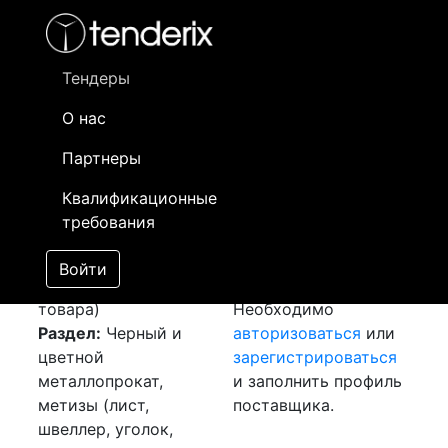
Фильтр
- активный лот
- Завершенный лот
- Закрытый
- сохраненный лот (не опубликован)
Тендеры
О нас
Номер лота
▲
▼
Заказчик
Да
Партнеры
Закупка: Труба
Информация о
05
Квалификационные
стальная
[Завершен]
заказчике доступна
требования
Победитель выбран
только
Лот №:
3839
зарегистрированным
Войти
АУКЦИОН (покупка
поставщикам!
товара)
Необходимо
Раздел:
Черный и
авторизоваться
или
цветной
зарегистрироваться
металлопрокат,
и заполнить профиль
метизы (лист,
поставщика.
швеллер, уголок,