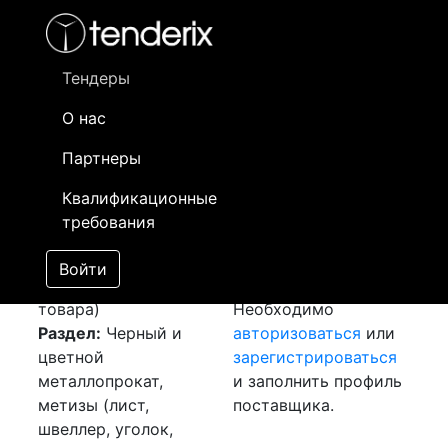
Фильтр
- активный лот
- Завершенный лот
- Закрытый
- сохраненный лот (не опубликован)
Тендеры
О нас
Номер лота
▲
▼
Заказчик
Да
Партнеры
Закупка: Лист гк
Информация о
24
Квалификационные
[Завершен]
заказчике доступна
требования
Победитель выбран
только
Лот №:
3817
зарегистрированным
Войти
АУКЦИОН (покупка
поставщикам!
товара)
Необходимо
Раздел:
Черный и
авторизоваться
или
цветной
зарегистрироваться
металлопрокат,
и заполнить профиль
метизы (лист,
поставщика.
швеллер, уголок,