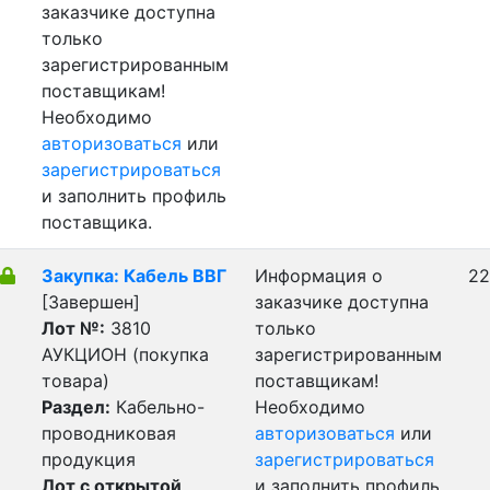
заказчике доступна
только
зарегистрированным
поставщикам!
Необходимо
авторизоваться
или
зарегистрироваться
и заполнить профиль
поставщика.
Закупка: Кабель ВВГ
Информация о
22
[Завершен]
заказчике доступна
Лот №:
3810
только
АУКЦИОН (покупка
зарегистрированным
товара)
поставщикам!
Раздел:
Кабельно-
Необходимо
проводниковая
авторизоваться
или
продукция
зарегистрироваться
Лот с открытой
и заполнить профиль